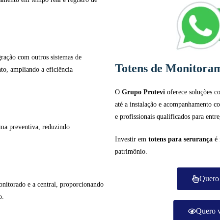
gração com outros sistemas de
Totens de Monitora
to, ampliando a eficiência
O
Grupo Protevi
oferece soluções 
até a instalação e acompanhamento co
e profissionais qualificados para entr
rma preventiva, reduzindo
Investir em
totens para serurança
é 
patrimônio.
Quero 
monitorado e a central, proporcionando
o.
Quero v