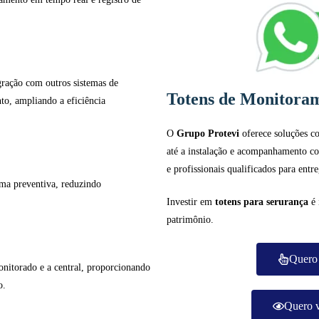
gração com outros sistemas de
Totens de Monitora
to, ampliando a eficiência
O
Grupo Protevi
oferece soluções 
até a instalação e acompanhamento co
e profissionais qualificados para entr
rma preventiva, reduzindo
Investir em
totens para serurança
é 
patrimônio.
Quero 
monitorado e a central, proporcionando
o.
Quero v