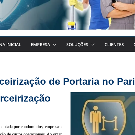
NA INICIAL
EMPRESA
SOLUÇÕES
CLIENTES
ceirização de Portaria no Par
rceirização
adotada por condomínios, empresas e
ção de custos operacionais. Ao optar