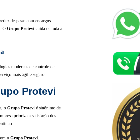
 reduz despesas com encargos
o. O
Grupo Protevi
cuida de toda a
da
ologias modernas de controle de
serviço mais ágil e seguro.
rupo Protevi
a, o
Grupo Protevi
é sinônimo de
empresa prioriza a satisfação dos
ontínuo.
 com o
Grupo Protevi.