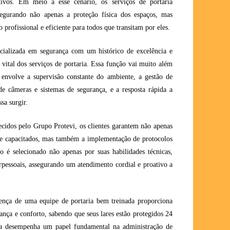
ativos. Em meio a esse cenário, os serviços de portaria
egurando não apenas a proteção física dos espaços, mas
rofissional e eficiente para todos que transitam por eles.
ializada em segurança com um histórico de excelência e
vital dos serviços de portaria. Essa função vai muito além
 envolve a supervisão constante do ambiente, a gestão de
de câmeras e sistemas de segurança, e a resposta rápida a
sa surgir.
recidos pelo Grupo Protevi, os clientes garantem não apenas
s e capacitados, mas também a implementação de protocolos
o é selecionado não apenas por suas habilidades técnicas,
pessoais, assegurando um atendimento cordial e proativo a
ença de uma equipe de portaria bem treinada proporciona
nça e conforto, sabendo que seus lares estão protegidos 24
ria desempenha um papel fundamental na administração de