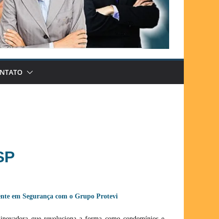
NTATO
SP
igente em Segurança com o Grupo Protevi
a inovadora que revoluciona a forma como condomínios e