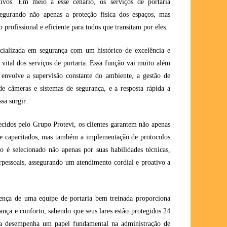
ativos. Em meio a esse cenário, os serviços de portaria
egurando não apenas a proteção física dos espaços, mas
rofissional e eficiente para todos que transitam por eles.
ializada em segurança com um histórico de excelência e
vital dos serviços de portaria. Essa função vai muito além
 envolve a supervisão constante do ambiente, a gestão de
de câmeras e sistemas de segurança, e a resposta rápida a
sa surgir.
recidos pelo Grupo Protevi, os clientes garantem não apenas
s e capacitados, mas também a implementação de protocolos
o é selecionado não apenas por suas habilidades técnicas,
pessoais, assegurando um atendimento cordial e proativo a
ença de uma equipe de portaria bem treinada proporciona
nça e conforto, sabendo que seus lares estão protegidos 24
ria desempenha um papel fundamental na administração de