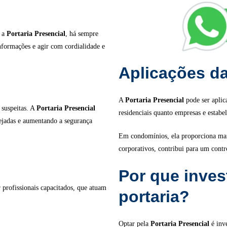
m a
Portaria Presencial
, há sempre
informações e agir com cordialidade e
Aplicações da
A
Portaria Presencial
pode ser aplic
 suspeitas. A
Portaria Presencial
residenciais quanto empresas e estabe
sejadas e aumentando a segurança
Em condomínios, ela proporciona mai
corporativos, contribui para um contr
Por que invest
r profissionais capacitados, que atuam
portaria?
Optar pela
Portaria Presencial
é inve