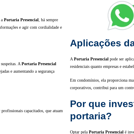
m a
Portaria Presencial
, há sempre
informações e agir com cordialidade e
Aplicações da
A
Portaria Presencial
pode ser aplic
 suspeitas. A
Portaria Presencial
residenciais quanto empresas e estabe
sejadas e aumentando a segurança
Em condomínios, ela proporciona mai
corporativos, contribui para um contr
Por que invest
r profissionais capacitados, que atuam
portaria?
Optar pela
Portaria Presencial
é inve