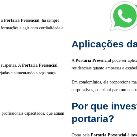
m a
Portaria Presencial
, há sempre
informações e agir com cordialidade e
Aplicações da
A
Portaria Presencial
pode ser aplic
 suspeitas. A
Portaria Presencial
residenciais quanto empresas e estabe
sejadas e aumentando a segurança
Em condomínios, ela proporciona mai
corporativos, contribui para um contr
Por que invest
r profissionais capacitados, que atuam
portaria?
Optar pela
Portaria Presencial
é inve