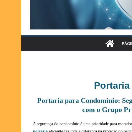
PÁGI
Portari
Portaria para Condomínio: Seg
com o Grupo Pr
A segurança do condomínio é uma prioridade para moradore
portaria
eficiente faz toda a diferença na proteção do patr