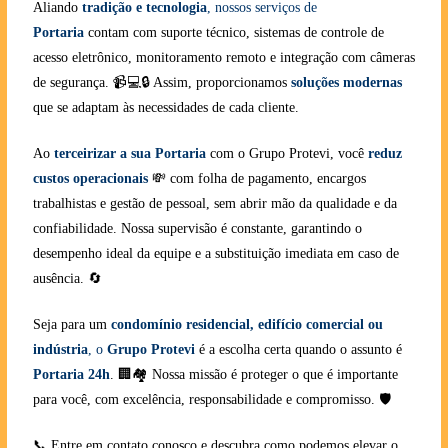
Aliando
tradição e tecnologia
, nossos serviços de
Portaria
contam com suporte técnico, sistemas de controle de
acesso eletrônico, monitoramento remoto e integração com câmeras
de segurança. 📹💻🔒 Assim, proporcionamos
soluções modernas
que se adaptam às necessidades de cada cliente.
Ao
terceirizar a sua Portaria
com o Grupo Protevi, você
reduz
custos operacionais
💸 com folha de pagamento, encargos
trabalhistas e gestão de pessoal, sem abrir mão da qualidade e da
confiabilidade. Nossa supervisão é constante, garantindo o
desempenho ideal da equipe e a substituição imediata em caso de
ausência. 🔄
Seja para um
condomínio residencial, edifício comercial ou
indústria
, o
Grupo Protevi
é a escolha certa quando o assunto é
Portaria 24h
. 🏢🏘️ Nossa missão é proteger o que é importante
para você, com excelência, responsabilidade e compromisso. 🛡️
📞 Entre em contato conosco e descubra como podemos elevar o