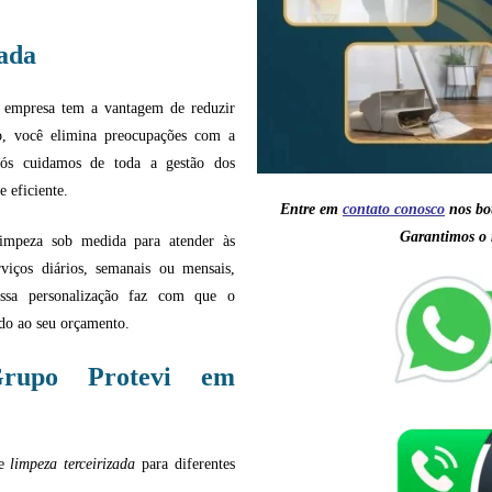
ada
ua empresa tem a vantagem de reduzir
sso, você elimina preocupações com a
 nós cuidamos de toda a gestão dos
 eficiente.
Entre em
contato conosc
o
nos bo
Garantimos o 
limpeza sob medida para atender às
rviços diários, semanais ou mensais,
ssa personalização faz com que o
ado ao seu orçamento.
Grupo Protevi em
de
limpeza terceirizada
para diferentes