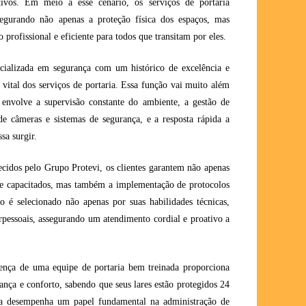
ativos. Em meio a esse cenário, os serviços de portaria
egurando não apenas a proteção física dos espaços, mas
rofissional e eficiente para todos que transitam por eles.
ializada em segurança com um histórico de excelência e
vital dos serviços de portaria. Essa função vai muito além
 envolve a supervisão constante do ambiente, a gestão de
de câmeras e sistemas de segurança, e a resposta rápida a
sa surgir.
recidos pelo Grupo Protevi, os clientes garantem não apenas
s e capacitados, mas também a implementação de protocolos
o é selecionado não apenas por suas habilidades técnicas,
pessoais, assegurando um atendimento cordial e proativo a
ença de uma equipe de portaria bem treinada proporciona
nça e conforto, sabendo que seus lares estão protegidos 24
ria desempenha um papel fundamental na administração de