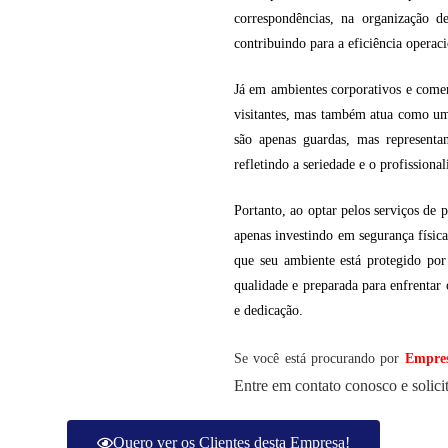
correspondências, na organização d
contribuindo para a eficiência opera
Já em ambientes corporativos e comerc
visitantes, mas também atua como um 
são apenas guardas, mas representa
refletindo a seriedade e o profission
Portanto, ao optar pelos serviços de p
apenas investindo em segurança físic
que seu ambiente está protegido po
qualidade e preparada para enfrentar
e dedicação.
Se você está procurando por
Empres
Entre em contato conosco e solic
Quero ver os Clientes desta Empresa!