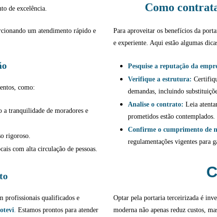
Como contrata
to de excelência.
rcionando um atendimento rápido e
Para aproveitar os benefícios da porta
e experiente. Aqui estão algumas dica
ão
Pesquise a reputação da empr
Verifique a estrutura:
Certifiq
mentos, como:
demandas, incluindo substituiçõe
Analise o contrato:
Leia atentam
 a tranquilidade de moradores e
prometidos estão contemplados.
Confirme o cumprimento de 
o rigoroso.
regulamentações vigentes para g
ais com alta circulação de pessoas.
C
to
profissionais qualificados e
Optar pela portaria terceirizada é inv
otevi
.
Estamos prontos para atender
moderna não apenas reduz custos, ma