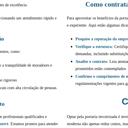
Como contrata
to de excelência.
rcionando um atendimento rápido e
Para aproveitar os benefícios da porta
e experiente. Aqui estão algumas dica
ão
Pesquise a reputação da empr
Verifique a estrutura:
Certifiq
mentos, como:
demandas, incluindo substituiçõe
Analise o contrato:
Leia atentam
 a tranquilidade de moradores e
prometidos estão contemplados.
Confirme o cumprimento de 
o rigoroso.
regulamentações vigentes para g
ais com alta circulação de pessoas.
C
to
profissionais qualificados e
Optar pela portaria terceirizada é inv
otevi
.
Estamos prontos para atender
moderna não apenas reduz custos, ma