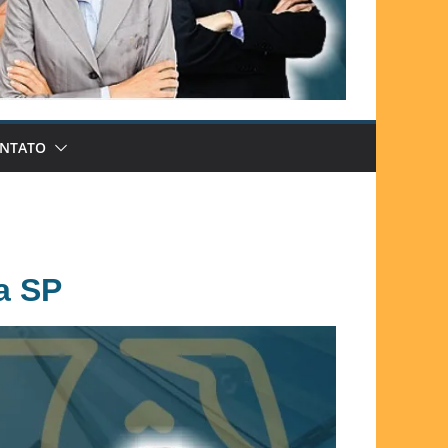
NTATO
a SP