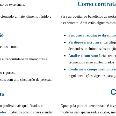
Como contrata
to de excelência.
rcionando um atendimento rápido e
Para aproveitar os benefícios da porta
e experiente. Aqui estão algumas dica
ão
Pesquise a reputação da empr
Verifique a estrutura:
Certifiq
mentos, como:
demandas, incluindo substituiçõe
Analise o contrato:
Leia atentam
 a tranquilidade de moradores e
prometidos estão contemplados.
Confirme o cumprimento de 
o rigoroso.
regulamentações vigentes para g
ais com alta circulação de pessoas.
C
to
profissionais qualificados e
Optar pela portaria terceirizada é inv
otevi
.
Estamos prontos para atender
moderna não apenas reduz custos, ma