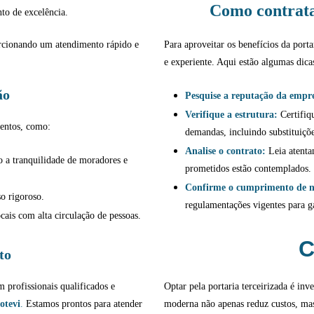
Como contrata
to de excelência.
rcionando um atendimento rápido e
Para aproveitar os benefícios da porta
e experiente. Aqui estão algumas dica
ão
Pesquise a reputação da empr
Verifique a estrutura:
Certifiq
mentos, como:
demandas, incluindo substituiçõe
Analise o contrato:
Leia atentam
 a tranquilidade de moradores e
prometidos estão contemplados.
Confirme o cumprimento de 
o rigoroso.
regulamentações vigentes para g
ais com alta circulação de pessoas.
C
to
profissionais qualificados e
Optar pela portaria terceirizada é inv
otevi
.
Estamos prontos para atender
moderna não apenas reduz custos, ma